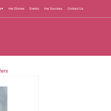
Her Stories
Events
Her Success
Contact Us
e
▾
ters