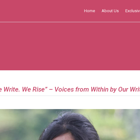
Home
About Us
Exclusiv
 Write. We Rise” – Voices from Within by Our Wri