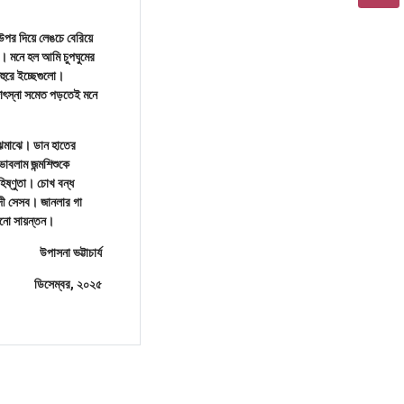
পর দিয়ে লেঙচে বেরিয়ে
ল। মনে হল আমি চুপঘুমের
হুরে ইচ্ছেগুলো।
োৎস্না সমেত পড়তেই মনে
ঝেমাঝে। ডান হাতের
ভাবলাম জন্মশিশুকে
িষ্ণুতা। চোখ বন্ধ
াদী সেসব। জানলার গা
নো সায়ন্তন।
উপাসনা ভট্টাচার্য
ডিসেম্বর, ২০২৫