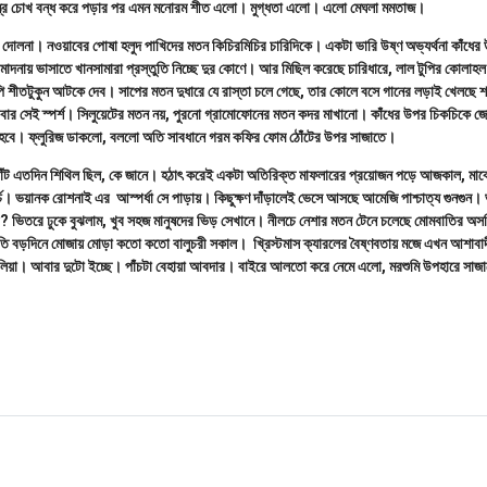
ষ্ট মন্ত্র চোখ বন্ধ করে পড়ার পর এমন মনোরম শীত এলো। মুগ্ধতা এলো। এলো মেঘলা মমতাজ।
র দোলনা। নওয়াবের পোষা হলুদ পাখিদের মতন কিচিরমিচির চারিদিকে। একটা ভারি উষ্ণ অভ্যর্থনা কাঁধের উ
মাদনায় ভাসাতে খানসামারা প্রস্তুতি নিচ্ছে দুর কোণে। আর মিছিল করেছে চারিধারে, লাল টুপির কোলাহ
পি শীতটুকুন আটকে দেব। সাপের মতন দুধারে যে রাস্তা চলে গেছে, তার কোলে বসে গানের লড়াই খেলছে শ
বার সেই স্পর্শ। সিলুয়েটের মতন নয়, পুরনো গ্রামোফোনের মতন কদর মাখানো। কাঁধের উপর চিকচিকে জ
হবে। ফ্লুরিজ ডাকলো, বললো অতি সাবধানে গরম কফির ফোম ঠোঁটের উপর সাজাতে।
োঁট এতদিন শিথিল ছিল, কে জানে। হঠাৎ করেই একটা অতিরিক্ত মাফলারের প্রয়োজন পড়ে আজকাল, মা
চ। ভয়ানক রোশনাই এর আস্পর্ধা সে পাড়ায়। কিছুক্ষণ দাঁড়ালেই ভেসে আসছে আমেজি পাশ্চাত্য গুনগুন। 
র? ভিতরে ঢুকে বুঝলাম, খুব সহজ মানুষদের ভিড় সেখানে। নীলচে নেশার মতন টেনে চলেছে মোমবাতির অসহ
ি বড়দিনে মোজায় মোড়া কতো কতো বালুচরী সকাল। খ্রিস্টমাস ক্যারলের বৈষ্ণবতায় মজে এখন আশাব
িয়া। আবার দুটো ইচ্ছে। পাঁচটা বেহায়া আবদার। বাইরে আলতো করে নেমে এলো, মরশুমি উপহারে সাজা