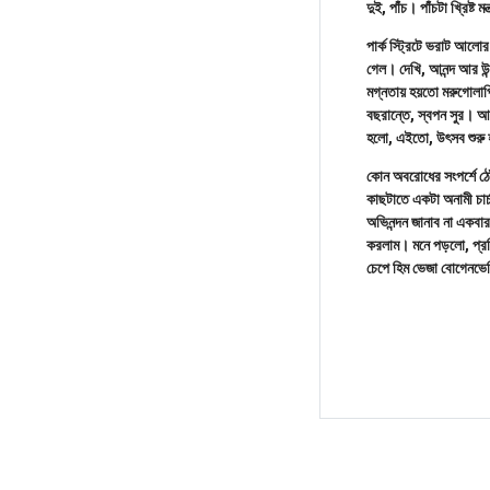
দুই, পাঁচ। পাঁচটা খ্রি
পার্ক স্ট্রিটে ভরাট আলো
গেল। দেখি, আনন্দ আর উন্
মগ্নতায় হয়তো মরুগোলা
বছরান্তে, স্বপন সুর। আ
হলো, এইতো, উৎসব শুরু 
কোন অবরোধের সংপর্শে ঠ
কাছটাতে একটা অনামী চার্
অভিনন্দন জানাব না একবা
করলাম। মনে পড়লো, প্রত
চেপে হিম ভেজা বোগেনভেল