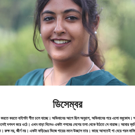
ডিসেম্বর
া করতে করতে বাইশটা শীত চলে যাচ্ছে। অভিমানের আগে ছিল অনুরাগ, অভিমানের পরে এলো মধুকোষ। অস
 পড়লেই দগদগ করে ওঠে। এখন নাড়া দিলেও একটা পশমের লেপের তলা থেকে উঠতে সে নারাজ। আমার ব্যতি
ে। রুক্ষ নয়, জীর্ণ নয়। একটা ফড়িঙের ভিজে গায়ের মতন উচ্ছাস তার। কাছে আসতেই গা বেয়ে গরম মা