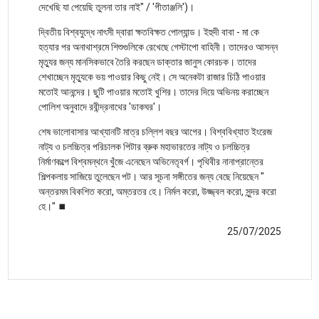
দেখেছি যা পেয়েছি তুলনা তার নাই" / 'গীতাঞ্জলি')।
দ্বিতীয় বিশ্বযুদ্ধে নাৎসী দ্বারা ক্ষতবিক্ষত পোল্যান্ড। ইহুদী বাবা - মা কে
হত্যার পর অনাথাশ্রমে শিশুগুলিকে রেখেছে গেস্টাপো বাহিনী। তাদেরও আসন্ন
মৃত্যুর জন্য মানসিকভাবে তৈরি করছেন ডাক্তার জানুস কোরচক। তাদের
শেখাচ্ছেন মৃত্যুকে ভয় পাওয়ার কিছু নেই। সে অনেকটা রাজার চিঠি পাওয়ার
মতোই আনন্দের। ছুটি পাওয়ার মতোই খুশির। তাদের দিয়ে অভিনয় করাচ্ছেন
পোলিশ অনুবাদে রবীন্দ্রনাথের 'ডাকঘর'।
শেষ ভালোবাসার আখ্যানটি মাত্র চল্লিশ বছর আগের। বিশ্ববিখ্যাত ইংরেজ
নাট্য ও চলচ্চিত্র পরিচালক পিটার ব্রুক মহাভারতের নাট্য ও চলচ্চিত্র
নির্মাণকল্পে বিশ্বমন্থনে খুঁজে এনেছেন অভিনেতৃবর্গ। পৃথিবীর নানাপ্রান্তের
শিল্পকলায় সাজিয়ে তুলেছেন পট। আর সূচনা সঙ্গীতের জন্য বেছে নিয়েছেন "
অন্তরমম বিকশিত করো, অম্তরতর হে। নির্মল করো, উজ্জ্বল করো, সুন্দর করো
হে।" ⏹️
25/07/2025