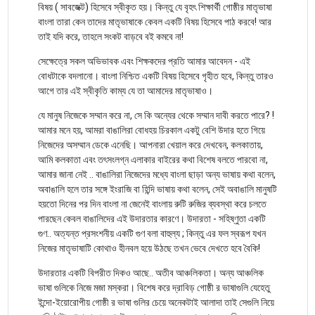
বিষয় ( সাবজেক্ট) হিসেবে স্বীকৃত হয়। কিন্তু যে বৃহৎ শিক্ষার্থী গোষ্ঠীর মাতৃভাষা
বাংলা তারা কেন তাদের মাতৃভাষাকে কেবল একটি বিষয় হিসেবে পাঠ করবে! আর
তাই যদি করে, তাহলে সংকট বাড়বে বই কমবে না!
সেক্ষেত্রে সকল অভিভাবক এবং শিক্ষকদের প্রতি আমার আবেদন - এই
বোধটাকে বদলানো। বাংলা নিশ্চিত একটি বিষয় হিসেবে গৃহীত হবে, কিন্তু তারও
আগে তার এই স্বীকৃতি কাম্য যে তা আমাদের মাতৃভাষাও।
যে মানুষ নিজেকে সম্মান করে না, সে কি অন্যের থেকে সম্মান দাবী করতে পারে? !
আমার মনে হয়, আমরা বাঙালিরা বোধহয় চিরকাল একটু বেশি উদার হতে গিয়ে
নিজেদের অসম্মান ডেকে এনেছি। আপনারা খেয়াল করে দেখবেন, কলকাতায়,
আমি কলকাতা এবং তৎসংলগ্ন এলাকার বাইরের কথা বিশেষ বলতে পারবো না,
আমার জানা নেই .. বাঙালিরা নিজেদের মধ্যে বাংলা ছাড়া অন্য ভাষায় কথা বলেন,
অবাঙালি হলে তার সঙ্গে ইংরাজি বা হিন্দি ভাষায় কথা বলেন, সেই অবাঙালি মানুষটি
হয়তো দিনের পর দিন বাংলা না জেনেই বাংলায় রুটি রুজির ব্যবস্থা করে চলতে
পারছেন কেবল বাঙালিদের এই উদারতার কারণে। উদারতা - সহিষ্ণুতা একটি
গুণ.. অত্যন্ত প্রসংশনীয় একটি গুণ বলা বাহুল্য ; কিন্তু এর ফল স্বরূপ যখন
নিজের মাতৃভাষাটি কোথাও হীনবল হয়ে উঠছে তখন ভেবে দেখতে হবে বৈকি!
উদারতার একটি বিপরীত দিকও আছে.. অতীব আঞ্চলিকতা। অন্য আঞ্চলিক
ভাষা গুলিকে নিজে মজা মস্করা। বিশেষ করে দ্রাবিড় গোষ্ঠী র ভাষাগুলি যেহেতু
ইন্দো-ইয়োরোপীয় গোষ্ঠী র ভাষা গুলির চেয়ে অনেকটাই আলাদা তাই সেগুলি নিয়ে