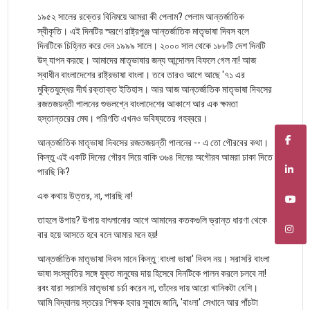
১৯৫২ সালের রক্তের বিনিময়ে আমরা কী পেলাম? পেলাম আন্তর্জাতিক
স্বীকৃতি। এই দিনটির স্মরণে রাষ্ট্রপুঞ্জ আন্তর্জাতিক মাতৃভাষা দিবস বলে
দিনটিকে চিহ্নিত করে দেন ১৯৯৯ সালে। ২০০০ সাল থেকে ১৮৮টি দেশ দিনটি
উদ্ যাপন করছে। আমাদের মাতৃভাষার জন্য আন্দোলন বিফলে গেল না! আজ
স্বাধীন বাংলাদেশের রাষ্ট্রভাষা বাংলা। তবে তারও আগে আছে '৭১ এর
মুক্তিযুদ্ধের দীর্ঘ রক্তাক্ত ইতিহাস। আর আজ আন্তর্জাতিক মাতৃভাষা দিবসের
রজতজয়ন্তী পালনের শুভলগ্নে বাংলাদেশের আকাশে আর এক ক্ষমতা
হস্তান্তরের মেঘ। পরিণতি এখনও ভবিষ্যতের গহব্বরে।
আন্তর্জাতিক মাতৃভাষা দিবসের রজতজয়ন্তী পালনের -- এ তো গৌরবের কথা।
কিন্তু এই একটি দিনের গৌরব দিয়ে বাকি ৩৬৪ দিনের অগৌরব আমরা ঢাকা দিতে
পারছি কি?
এক কথায় উত্তর, না, পারছি না!
তাহলে উপায়? উপায় বাৎলানোর আগে আমাদের কতকগুলি ভ্রান্ত ধারণা থেকে
বার হয়ে আসতে হবে বলে আমার মনে হয়!
আন্তর্জাতিক মাতৃভাষা দিবস মানে কিন্তু :বাংলা ভাষা' দিবস নয়। সরাসরি বাংলা
ভাষা সংস্কৃতির সঙ্গে যুক্ত মানুষের দায় হিসেবে দিনটিকে পালন করলে চলবে না!
রবং যারা সরাসরি মাতৃভাষা চর্চা করেন না, তাঁদের দায় আরো খানিকটা বেশি।
আমি বিদ্যালয় স্তরের শিক্ষক হবার সুবাদে জানি, 'বাংলা' সেখানে আর পাঁচটা