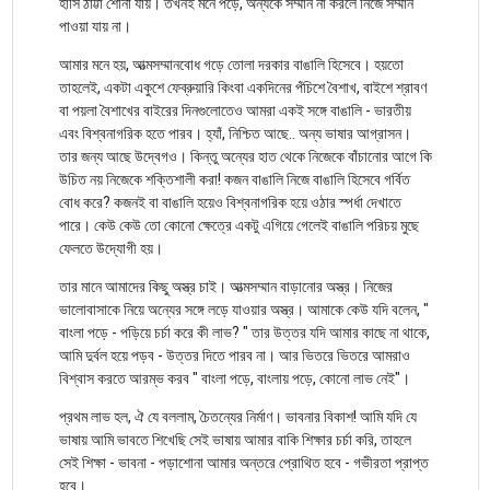
হাসি ঠাট্টা শোনা যায়। তখনই মনে পড়ে, অন্যকে সম্মান না করলে নিজে সম্মান
পাওয়া যায় না।
আমার মনে হয়, আত্মসম্মানবোধ গড়ে তোলা দরকার বাঙালি হিসেবে। হয়তো
তাহলেই, একটা একুশে ফেব্রুয়ারি কিংবা একদিনের পঁচিশে বৈশাখ, বাইশে শ্রাবণ
বা পয়লা বৈশাখের বাইরের দিনগুলোতেও আমরা একই সঙ্গে বাঙালি - ভারতীয়
এবং বিশ্বনাগরিক হতে পারব। হ্যাঁ, নিশ্চিত আছে.. অন্য ভাষার আগ্রাসন।
তার জন্য আছে উদ্বেগও। কিন্তু অন্যের হাত থেকে নিজেকে বাঁচানোর আগে কি
উচিত নয় নিজেকে শক্তিশালী করা! কজন বাঙালি নিজে বাঙালি হিসেবে গর্বিত
বোধ করে? কজনই বা বাঙালি হয়েও বিশ্বনাগরিক হয়ে ওঠার স্পর্ধা দেখাতে
পারে। কেউ কেউ তো কোনো ক্ষেত্রে একটু এগিয়ে গেলেই বাঙালি পরিচয় মুছে
ফেলতে উদ্যোগী হয়।
তার মানে আমাদের কিছু অস্ত্র চাই। আত্মসম্মান বাড়ানোর অস্ত্র। নিজের
ভালোবাসাকে নিয়ে অন্যের সঙ্গে লড়ে যাওয়ার অস্ত্র। আমাকে কেউ যদি বলেন, "
বাংলা পড়ে - পড়িয়ে চর্চা করে কী লাভ? " তার উত্তর যদি আমার কাছে না থাকে,
আমি দুর্বল হয়ে পড়ব - উত্তর দিতে পারব না। আর ভিতরে ভিতরে আমরাও
বিশ্বাস করতে আরম্ভ করব " বাংলা পড়ে, বাংলায় পড়ে, কোনো লাভ নেই"।
প্রথম লাভ হল, ঐ যে বললাম, চৈতন্যের নির্মাণ। ভাবনার বিকাশ! আমি যদি যে
ভাষায় আমি ভাবতে শিখেছি সেই ভাষায় আমার বাকি শিক্ষার চর্চা করি, তাহলে
সেই শিক্ষা - ভাবনা - পড়াশোনা আমার অন্তরে প্রোথিত হবে - গভীরতা প্রাপ্ত
হবে।