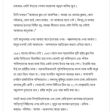
চমৎকার একটা উত্তর পেলাম অধ্যাপক আব্দুল কাফির মুখে।
তিনি বলছেন "আমাদের জন্ম তো আকস্মিক। আমরা কে কোথায় জন্মাব, কোন
পরিবারে, কোন ধর্মে, কোন ভাষায় - তা আমাদের হাতে নেই। কিন্তু যে ভাষায়
আমাদের চৈতন্য নির্মিত হয়, আমরা কীভাবে ভাবব সেটা নির্ণিত হয় সেটাই
আমাদের মাতৃভাষা।"
তাই মাতৃভাষার ওপর আঘাত মানে চৈতন্যর ওপর - আত্মসম্মানের ওপর আঘাত।
মানুষ তখনই সেই আঘাতকে - অসম্মানকে প্রতিরোধ করতে এগিয়ে আসে।
১৯৫২ সালের ঘটনাও তাই। ১৯৪৭ সালে যখন স্বাভাবিক দুটি রাষ্ট্র জন্ম নিল
ধর্মের ভিত্তিতে বিভাজিত হয়ে তখন থেকেই পূর্ব পাকিস্তান এবং পশ্চিম
পাকিস্তানের মধ্যে ভাষা নিয়ে একটা চাপান উতর শুরু হয়ে গেল। ইংরাজি আর
উর্দু হল রাষ্ট্রীয় ভাষা। স্বাভাবিকভাবেই পূর্বপাকিস্তানের বাংলা ভাষা ভাষী মানুষ
তা মেনে নিতে পারল না। তারা সংগঠিত আন্দোলন আরম্ভ করল। পাশাপাশি
চলছিল রাজনৈতিক অস্থিরতাও। বঙ্গবন্ধু মুজিবুর রহমান তখন ঢাকা মেডিক্যাল
কলেজে বন্দী রোগী। সেখানেই গোপন মিটিংয়ে ঠিক হয় ২১ শে ফেব্রুয়ারি থেকে
আন্দোলন বৃহত্তর হবে। রাষ্ট্র কর্তৃক ১৪৪ ধারা জারি করা হয়।
তারই মধ্যে ঢাকা বিশ্ববিদ্যালয়ের এবং ঢাকা মেডিক্যাল কলেজের ছাত্রদের
শান্তিপূর্ণ মিছিলের ওপর গুলি চলে। মৃত্যু হয় সাতজন ছাত্রের - রফিক -
জব্বার- শফিউর - সালাম - বরকতসহ আরো দুজন।