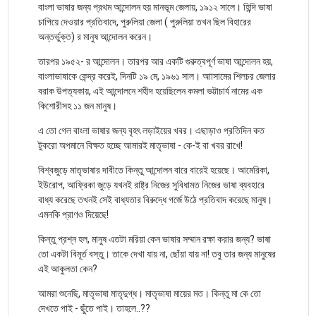
বাংলা ভাষার জন্য প্রথম আন্দোলন হয় মানভূম জেলায়, ১৯১২ সালে। হিন্দি ভাষা
চাপিয়ে দেওয়ার প্রতিবাদে, পুরুলিয়া জেলা ( পুরুলিয়া তখন ছিল বিহারের
অন্তর্ভুক্ত) র মানুষ আন্দোলন করেন।
তারপর ১৯৫২- র আন্দোলন। তারপর আর একটি গুরুত্বপূর্ণ ভাষা আন্দোলন হয়,
বাংলাভাষাকে কেন্দ্র করেই, দিনটি ১৯ মে, ১৯৬১ সাল। আাসামের শিলচর জেলার
বরাক উপত্যকায়, এই আন্দোলনে শহীদ হয়েছিলেন কমলা ভট্টাচার্য নামের এক
কিশোরীসহ ১১ জন মানুষ।
এ তো গেল বাংলা ভাষার জন্য বৃহৎ লড়াইয়ের খবর। এছাড়াও প্রতিদিন কত
টুকরো অপমানে বিক্ষত হচ্ছে আমারই মাতৃভাষা - কে-ই বা খবর রাখে!
বিশ্বজুড়ে মাতৃভাষার দাবীতে কিন্তু আন্দোলন বারে বারেই হয়েছে। আমেরিকা,
ইউরোপ, আফ্রিকা জুড়ে যখনই রাষ্ট্র নিজের সুবিধামত নিজের ভাষা ব্যবহারে
বাধ্য করেছে তখনই সেই বাধ্যতার বিরুদ্ধে গর্জে উঠে প্রতিবাদ করেছে মানুষ।
এমনকি প্রাণও দিয়েছে!
কিন্তু প্রশ্ন হল, মানুষ এতটা মরিয়া কেন ভাষার সম্মান রক্ষা করার জন্য? ভাষা
তো একটা বিমূর্ত বস্তু। তাকে দেখা যায় না, ছোঁয়া যায় না! তবু তার জন্য মানুষের
এই আকুলতা কেন?
আমরা শুনেছি, মাতৃভাষা মাতৃদুগ্ধ। মাতৃভাষা মায়ের মত। কিন্তু মা কে তো
দেখতে পাই - ছুঁতে পাই। তাহলে..??