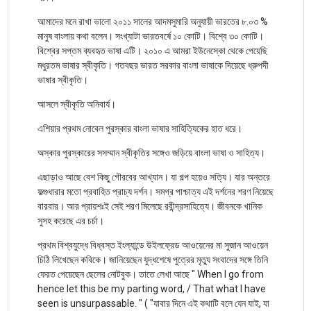
আমাদের মনে রাখা ভালো ২০১১ সালের আদমসুমারি অনুযায়ী ভারতের ৮.০৩ %
মানুষ বাংলায় কথা বলেন। সংখ্যাটা ভারতবর্ষে ১০ কোটি। বিশ্বে ৩০ কোটি।
বিশ্বের সপ্তম ব্যবহৃত ভাষা এটি। ২০১০ এ আমরা ইউনেস্কো থেকে পেয়েছি
মধুরতম ভাষার স্বীকৃতি। গতবছর ভারত সরকার বাংলা ভাষাকে দিয়েছে ধ্রুপদী
ভাষার স্বীকৃতি।
আসলে স্বীকৃতি অনিবার্য।
এশিয়ার প্রথম নোবেল পুরস্কার বাংলা ভাষার সাহিত্যিকের হাত ধরে।
অস্কার পুরস্কারের সসম্মান স্বীকৃতির সঙ্গেও জড়িয়ে বাংলা ভাষা ও সাহিত্য।
এছাড়াও আছে বেশ কিছু গৌরবের আখ্যান। যা গল্প হয়েও সত্যি। যার অন্তরে
ফল্গুধারার মতো প্রবাহিত প্রাচ্য দর্শন। সমগ্র পাশ্চাত্য এই দর্শনের শরণ নিয়েছে
বারবার। আর প্রায়শঃই সেই শরণ মিলেছে রবীন্দ্রসাহিত্যে। জীবনকে খানিক
সুসহ করেছে এর চর্চা।
প্রথম বিশ্বযুদ্ধে বিধ্বস্ত ইংল্যান্ডে উইলফ্রেড আওয়েনের মা সুজান আওয়েন
চিঠি লিখেছেন কবিকে। জানিয়েছেন যুদ্ধশেষে পুত্রের মৃত্যু সংবাদের সঙ্গে তিনি
ফেরত পেয়েছেন ছেলের নোটবুক। তাতে লেখা আছে " When I go from
hence let this be my parting word, / That what I have
seen is unsurpassable. " ( "যাবার দিনে এই কথাটি বলে যেন যাই, যা