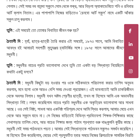
পেলাম। সেই সময় নব নালন্দা স্কুলে সোম থেকে শুক্র, আর বিড়লা অ্যাকাডেমিতে শনি ও রবিবার
আর্ট ক্লাস নিতাম। এর পাশাপাশি নিজের বাড়িতেও 'রেনবো আর্ট স্কুল' নামে একটি আঁকার
স্কুল চালু করলাম।
তুলি :
এই সময়েই তো তোমার বিবাহিত জীবন শুরু হয়?
চৈতালী দি :
হ্যাঁ, ছাত্র-ছাত্রী তৈরি করার এই সময়েই, ১৯৭৩ সালে, আমি বিবাহিত জীবনে
আবদ্ধ হই আমারই সহপাঠী মৃত্যুঞ্জয় চ্যাটার্জির সঙ্গে। ১৯৭৫ সালে আমাদের জীবনে আসে
মধুবনী।
তুলি :
মধুবনীর নাচের প্রতি ভালোবাসা দেখে তুমি তো একটা বড় সিদ্ধান্ত নিয়েছিলে। সেই
কথাটা একটু বলবে?
চৈতালী দি :
মধুবনী কিছুটা বড় হওয়ার পর ওকে সঠিকভাবে পরিচালনা করার তাগিদ অনুভব
করলাম, মনে হলো ওকে আরও বেশি সময় দেওয়া প্রয়োজন। এই ভাবনাতেই আমি চাকরিজীবন
থেকে অবসর নিলাম। মধুবনী যখন অষ্টম শ্রেণীর ছাত্রী, তখন মা হিসেবে আমি এক অভাবনীয়
সিদ্ধান্ত নিই। লক্ষ্য করেছিলাম নাচের প্রতি মধুবনীর এক অকৃত্রিম ভালোবাসা আর সাধনা
আছে। ওর সেই নিষ্ঠা, সাধনা আর একনিষ্ঠ পরিশ্রম দেখে আমি স্থির করলাম, আমার মেয়ে এখন
থেকে আর স্কুলে যাবে না। সে নিজের বাড়িতেই বিভিন্ন প্রথিতযশা শিক্ষক-শিক্ষিকার কাছে
লেখাপড়ার তালিম নেবে, আর নাচের শিক্ষার জন্য পাঠাব প্রখ্যাত গুরু থাঙ্কুমনি কুট্টির কাছে।
মধুবনী সেই সময় পাঠভবনে পড়ত। আমার সেই সিদ্ধান্তকে পাঠভবন স্কুলও সমর্থন করেছিল।
মা হিসেবে ঠিক করেছিলাম, মেয়ের সেই প্রস্ফুটিত হবার সময়ে নিজের শিল্পচর্চাকে সাময়িক বিরতি