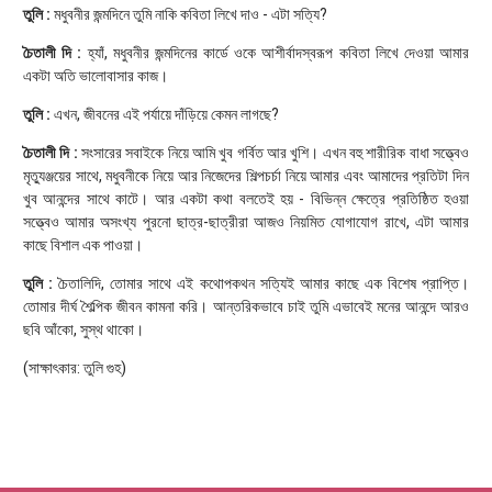
তুলি :
মধুবনীর জন্মদিনে তুমি নাকি কবিতা লিখে দাও - এটা সত্যি?
চৈতালী দি :
হ্যাঁ, মধুবনীর জন্মদিনের কার্ডে ওকে আশীর্বাদস্বরূপ কবিতা লিখে দেওয়া আমার
একটা অতি ভালোবাসার কাজ।
তুলি :
এখন, জীবনের এই পর্যায়ে দাঁড়িয়ে কেমন লাগছে?
চৈতালী দি :
সংসারের সবাইকে নিয়ে আমি খুব গর্বিত আর খুশি। এখন বহু শারীরিক বাধা সত্ত্বেও
মৃত্যুঞ্জয়ের সাথে, মধুবনীকে নিয়ে আর নিজেদের শিল্পচর্চা নিয়ে আমার এবং আমাদের প্রতিটা দিন
খুব আনন্দের সাথে কাটে। আর একটা কথা বলতেই হয় - বিভিন্ন ক্ষেত্রে প্রতিষ্ঠিত হওয়া
সত্ত্বেও আমার অসংখ্য পুরনো ছাত্র-ছাত্রীরা আজও নিয়মিত যোগাযোগ রাখে, এটা আমার
কাছে বিশাল এক পাওয়া।
তুলি :
চৈতালিদি, তোমার সাথে এই কথোপকথন সত্যিই আমার কাছে এক বিশেষ প্রাপ্তি।
তোমার দীর্ঘ শৈল্পিক জীবন কামনা করি। আন্তরিকভাবে চাই তুমি এভাবেই মনের আনন্দে আরও
ছবি আঁকো, সুস্থ থাকো।
(সাক্ষাৎকার: তুলি গুহ)