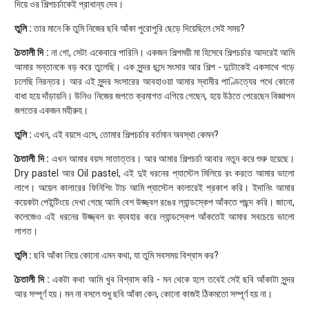
দিয়ে ওর শিল্পচর্চাকেই প্রাধান্য দেব।
তুলি :
তার মানে কি তুমি নিজের ছবি আঁকা পুরোপুরি ছেড়ে দিয়েছিলে সেই সময়?
চৈতালী দি :
না গো, সেটা একেবারে পারিনি। একজন শিল্পময়ী মা হিসেবে শিল্পচর্চার আদরেই আমি
আমার সন্তানকে বড় করে তুলেছি। এক সুন্দর ছন্দে সংসার আর শিল্প - দুটোকেই একসাথে গড়ে
চলেছি নিরন্তর। আর এই সুন্দর সংসারের আবহাওয়া আমার স্বামীর পাণ্ডিত্যের পথে কোনো
বাধা হয়ে দাঁড়ায়নি। উনিও নিজের জগতে ক্রমাগত এগিয়ে গেছেন, হয়ে উঠতে পেরেছেন বিজ্ঞাপন
জগতের একজন মহীরুহ।
তুলি :
এখন, এই বয়সে এসে, তোমার শিল্পচর্চার বর্তমান অবস্থা কেমন?
চৈতালী দি :
এখন আমার বয়স সাতাত্তর। আর আমার শিল্পচর্চা আবার নতুন করে শুরু হয়েছে।
Dry pastel আর Oil pastel, এই দুই ধরনের প্যাস্টেল মিলিয়ে রং করতে আমার ভালো
লাগে। অয়েল কালারের ফিনিশিং টাচ আমি প্যাস্টেল কালারেই প্রকাশ করি। ইদানিং আমার
কয়েকটা পেইন্টিংয়ে দেখা গেছে আমি বেশ উজ্জ্বল রঙের ল্যান্ডস্কেপ আঁকতে পছন্দ করি। জানো,
কলেজেও এই ধরনের উজ্জ্বল রং ব্যবহার করে ল্যান্ডস্কেপ আঁকতেই আমার সবচেয়ে ভালো
লাগত।
তুলি :
ছবি আঁকা নিয়ে কোনো এমন কথা, যা তুমি সবসময় বিশ্বাস কর?
চৈতালী দি :
একটা কথা আমি খুব বিশ্বাস করি - মন থেকে হলে তবেই সেই ছবি আঁকাটা সুন্দর
আর সম্পূর্ণ হয়। মন না বসলে শুধু ছবি আঁকা কেন, কোনো কাজই ঠিকমতো সম্পূর্ণ হয় না।