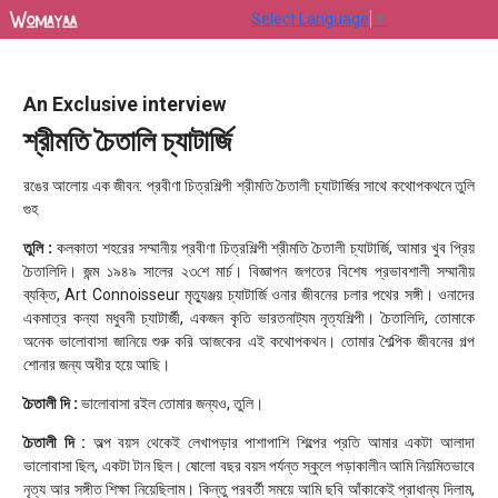
Select Language
▼
An Exclusive interview
শ্রীমতি চৈতালি চ্যাটার্জি
রঙের আলোয় এক জীবন: প্রবীণা চিত্রশিল্পী শ্রীমতি চৈতালী চ্যাটার্জির সাথে কথোপকথনে তুলি
গুহ
তুলি :
কলকাতা শহরের সম্মানীয় প্রবীণা চিত্রশিল্পী শ্রীমতি চৈতালী চ্যাটার্জি, আমার খুব প্রিয়
চৈতালিদি। জন্ম ১৯৪৯ সালের ২৩শে মার্চ। বিজ্ঞাপন জগতের বিশেষ প্রভাবশালী সম্মানীয়
ব্যক্তি, Art Connoisseur মৃত্যুঞ্জয় চ্যাটার্জি ওনার জীবনের চলার পথের সঙ্গী। ওনাদের
একমাত্র কন্যা মধুবনী চ্যাটার্জী, একজন কৃতি ভারতনাট্যম নৃত্যশিল্পী। চৈতালিদি, তোমাকে
অনেক ভালোবাসা জানিয়ে শুরু করি আজকের এই কথোপকথন। তোমার শৈল্পিক জীবনের গল্প
শোনার জন্য অধীর হয়ে আছি।
চৈতালী দি :
ভালোবাসা রইল তোমার জন্যও, তুলি।
চৈতালী দি :
অল্প বয়স থেকেই লেখাপড়ার পাশাপাশি শিল্পের প্রতি আমার একটা আলাদা
ভালোবাসা ছিল, একটা টান ছিল। ষোলো বছর বয়স পর্যন্ত স্কুলে পড়াকালীন আমি নিয়মিতভাবে
নৃত্য আর সঙ্গীত শিক্ষা নিয়েছিলাম। কিন্তু পরবর্তী সময়ে আমি ছবি আঁকাকেই প্রাধান্য দিলাম,