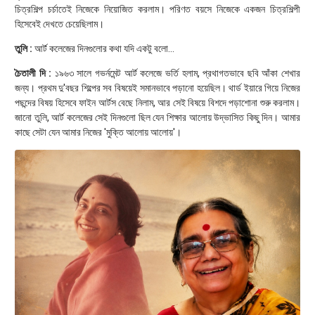
চিত্রশিল্প চর্চাতেই নিজেকে নিয়োজিত করলাম। পরিণত বয়সে নিজেকে একজন চিত্রশিল্পী
হিসেবেই দেখতে চেয়েছিলাম।
তুলি :
আর্ট কলেজের দিনগুলোর কথা যদি একটু বলো…
চৈতালী দি :
১৯৬৩ সালে গভর্নমেন্ট আর্ট কলেজে ভর্তি হলাম, প্রথাগতভাবে ছবি আঁকা শেখার
জন্য। প্রথম দু'বছর শিল্পের সব বিষয়েই সমানভাবে পড়ানো হয়েছিল। থার্ড ইয়ারে গিয়ে নিজের
পছন্দের বিষয় হিসেবে ফাইন আর্টস বেছে নিলাম, আর সেই বিষয়ে বিশদে পড়াশোনা শুরু করলাম।
জানো তুলি, আর্ট কলেজের সেই দিনগুলো ছিল যেন শিক্ষার আলোয় উদ্ভাসিত কিছু দিন। আমার
কাছে সেটা যেন আমার নিজের 'মুক্তি আলোয় আলোয়'।