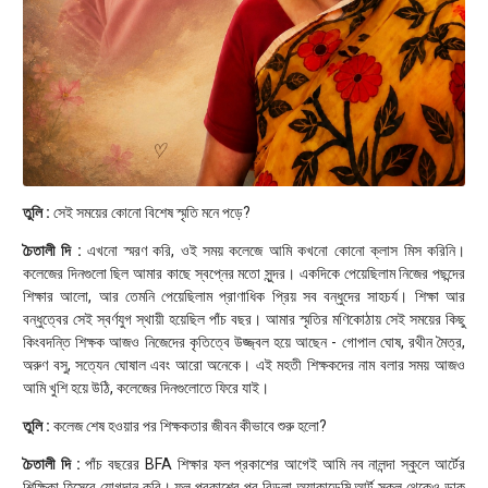
তুলি :
সেই সময়ের কোনো বিশেষ স্মৃতি মনে পড়ে?
চৈতালী দি :
এখনো স্মরণ করি, ওই সময় কলেজে আমি কখনো কোনো ক্লাস মিস করিনি।
কলেজের দিনগুলো ছিল আমার কাছে স্বপ্নের মতো সুন্দর। একদিকে পেয়েছিলাম নিজের পছন্দের
শিক্ষার আলো, আর তেমনি পেয়েছিলাম প্রাণাধিক প্রিয় সব বন্ধুদের সাহচর্য। শিক্ষা আর
বন্ধুত্বের সেই স্বর্ণযুগ স্থায়ী হয়েছিল পাঁচ বছর। আমার স্মৃতির মণিকোঠায় সেই সময়ের কিছু
কিংবদন্তি শিক্ষক আজও নিজেদের কৃতিত্বে উজ্জ্বল হয়ে আছেন - গোপাল ঘোষ, রথীন মৈত্র,
অরুণ বসু, সত্যেন ঘোষাল এবং আরো অনেকে। এই মহতী শিক্ষকদের নাম বলার সময় আজও
আমি খুশি হয়ে উঠি, কলেজের দিনগুলোতে ফিরে যাই।
তুলি :
কলেজ শেষ হওয়ার পর শিক্ষকতার জীবন কীভাবে শুরু হলো?
চৈতালী দি :
পাঁচ বছরের BFA শিক্ষার ফল প্রকাশের আগেই আমি নব নালন্দা স্কুলে আর্টের
শিক্ষিকা হিসেবে যোগদান করি। ফল প্রকাশের পর বিড়লা অ্যাকাডেমি আর্ট স্কুল থেকেও ডাক